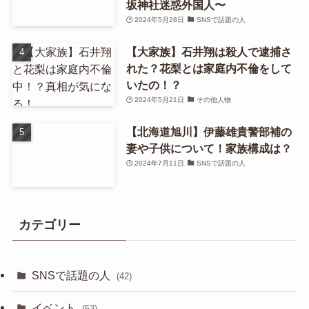
坂神社迷惑外国人〜
2024年5月28日
SNSで話題の人
【大家族】石井翔は殺人で逮捕さ
れた？花梨とは家庭内不倫をして
いたの！？
2024年5月21日
その他人物
【北海道旭川】伊藤雄貴警部補の
妻や子供について！家族構成は？
2024年7月11日
SNSで話題の人
カテゴリー
SNSで話題の人
(42)
イベント
(53)