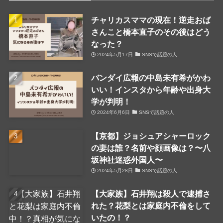
チャリカスママの現在！逆走おば
さんこと橋本直子のその後はどう
なった？
2024年5月17日
SNSで話題の人
バンダイ広報の中島未有希がかわ
いい！インスタから年齢や出身大
学が判明！
2024年6月6日
SNSで話題の人
【京都】ジョシュアシャーロック
の妻は誰？名前や顔画像は？〜八
坂神社迷惑外国人〜
2024年5月28日
SNSで話題の人
【大家族】石井翔は殺人で逮捕さ
れた？花梨とは家庭内不倫をして
いたの！？