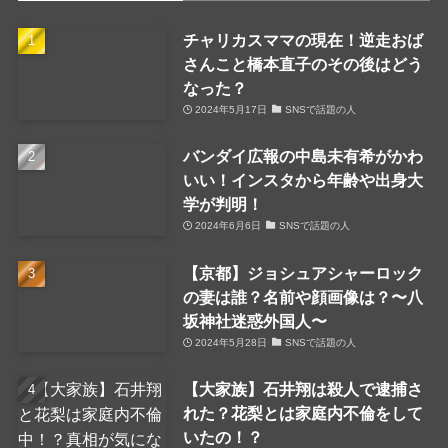
チャリカスママの現在！逆走おば
さんこと橋本直子のその後はどう
なった？
2024年5月17日
SNSで話題の人
バンダイ広報の中島未有希がかわ
いい！インスタから年齢や出身大
学が判明！
2024年6月6日
SNSで話題の人
【京都】ジョシュアシャーロック
の妻は誰？名前や顔画像は？〜八
坂神社迷惑外国人〜
2024年5月28日
SNSで話題の人
【大家族】石井翔は殺人で逮捕さ
れた？花梨とは家庭内不倫をして
いたの！？